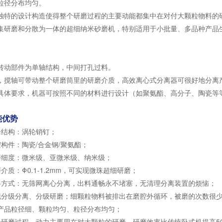
粒径分布均匀。
独特的设计构造使得整个研磨过程的主要动能都集中在对付大颗粒物料的
集研磨和分散为一体的超细纳米砂磨机，特别适用于小批量、多品种产品
转动部件为单轴结构，中间打孔过料。
轴可带动整个研磨筒里的研磨介质，高效离心式分离器可很好地分离产
具体要求，机器可按照不同的材料进行设计（如聚氨酯、高分子、陶瓷等
能优势
结构：涡轮销钉；
件：陶瓷/合金钢/聚氨酯；
度：微米级、亚微米级、纳米级；
：Φ0.1-1.2mm，可实现微珠超细研磨；
式：无筛网离心分离，出料通畅永不堵塞，无清理分离装置的烦恼；
级分离、分级研磨；细颗粒物料被排出在磨腔外循环，被磨的次数很少
产品粒径细、颗粒均匀、粒径分布均匀；
个研磨过程，动力主要用在对大颗粒的研磨，研磨效率比传统卧式机提高5