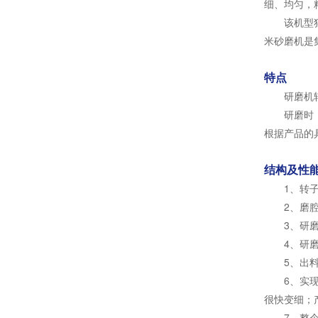
细、均匀，
该机型
米砂磨机是
特点
研磨机
研磨时，搅
根据产品的
结构及性
1、转子
2、磨腔构
3、研磨细
4、研磨介质
5、出料方
6、实现分
很快变细；
7、整