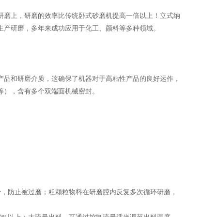
研磨上，研磨的效率比传统卧式砂磨机提高一倍以上！立式纳
生产研磨，多年来成功应用于化工、颜料等多种领域。
品和研磨介质，这确保了机器对于高粘性产品的良好运作，
等），含有多个双端面机械密封。
，防止被过磨；粗颗粒物料在研磨腔内反复多次循环研磨，
0%以上；大流量出料，可通过控制流量适当调节出料温度，