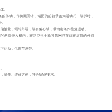
机体。
的传动，作倒顺回转，端面的前轴承盖为活动式，装拆时，
环。
储油量，蜗轮外端，装有偏心轴，带动齿条作往复运动。
的两端嵌入槽内，转动花形手轮将筛网包在旋转滚筒的外圆
下运动，供调节皮带。
点。
，操作、维修方便，符合GMP要求。