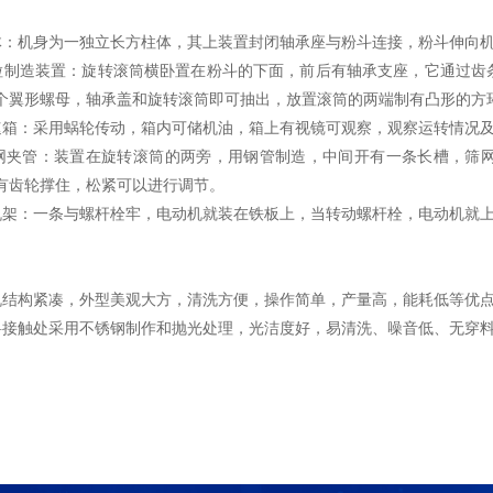
机身为一独立长方柱体，其上装置封闭轴承座与粉斗连接，粉斗伸向
造装置：旋转滚筒横卧置在粉斗的下面，前后有轴承支座，它通过齿条
个翼形螺母，轴承盖和旋转滚筒即可抽出，放置滚筒的两端制有凸形的方
：采用蜗轮传动，箱内可储机油，箱上有视镜可观察，观察运转情况及
管：装置在旋转滚筒的两旁，用钢管制造，中间开有一条长槽，筛网
有齿轮撑住，松紧可以进行调节。
：一条与螺杆栓牢，电动机就装在铁板上，当转动螺杆栓，电动机就上
构紧凑，外型美观大方，清洗方便，操作简单，产量高，能耗低等优
触处采用不锈钢制作和抛光处理，光洁度好，易清洗、噪音低、无穿料