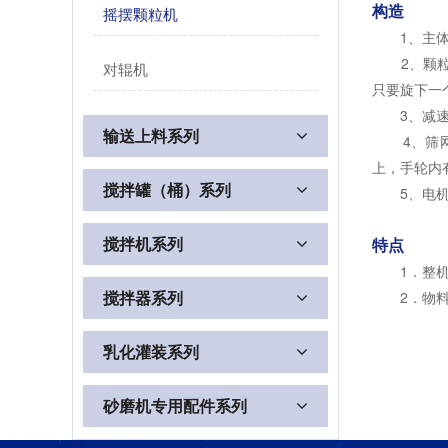
构造
摇摆颗粒机
1、主体：
2、颗粒制
对辊机
只要旋下一
3、减速箱
输送上料系列
4、筛网夹
上，手轮内
搅拌罐（桶）系列
5、电机架
搅拌机系列
特点
1．整机结
搅拌器系列
2．物料接
乳化灌装系列
砂磨机专用配件系列